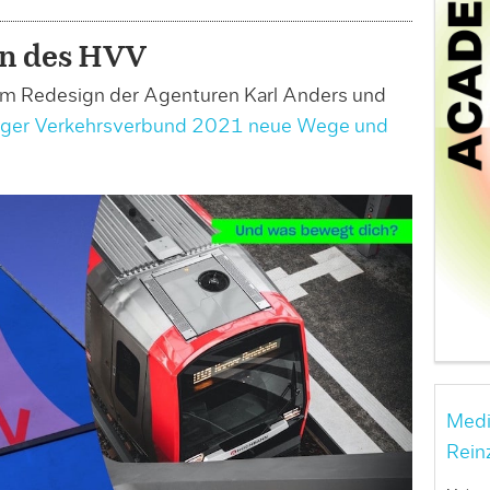
gn des HVV
nem Redesign der Agenturen Karl Anders und
ger Verkehrsverbund 2021 neue Wege und
Medi
Rein