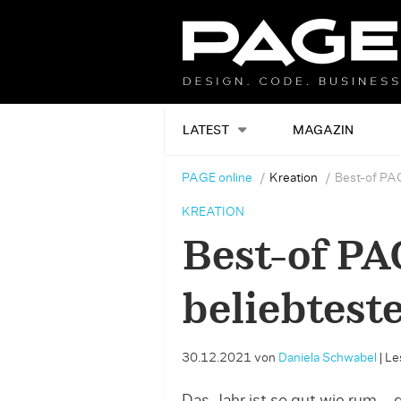
LATEST
MAGAZIN
PAGE online
Kreation
Best-of PAG
KREATION
Best-of PA
beliebtest
30.12.2021
von
Daniela Schwabel
|
Le