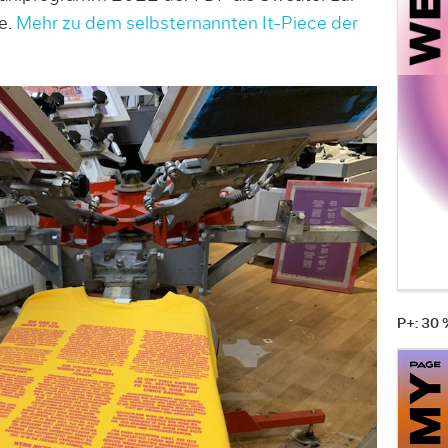
e.
Mehr zu dem selbsternannten It-Piece der
P+: 30