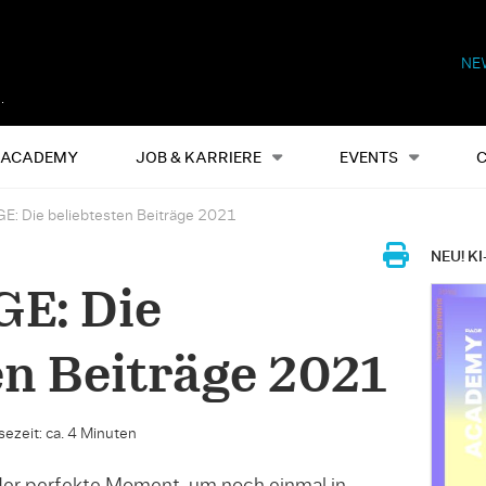
NE
Alles
Events
S
ACADEMY
JOB & KARRIERE
EVENTS
E: Die beliebtesten Beiträge 2021
NEU! KI
GE: Die
en Beiträge 2021
sezeit: ca. 4 Minuten