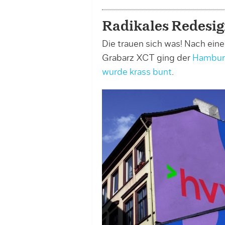
Radikales Redesi
Die trauen sich was! Nach ei
Grabarz XCT ging der
Hambur
wurde krass bunt
.