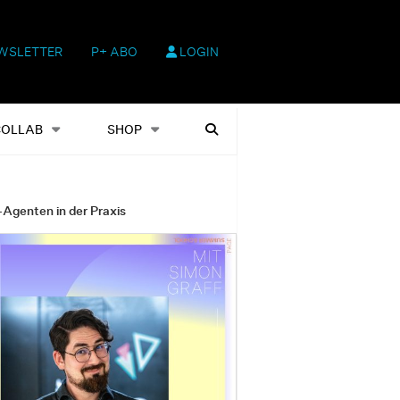
WSLETTER
P+ ABO
LOGIN
hop
Heftausgaben
Suchen
COLLAB
SHOP
-Agenten in der Praxis