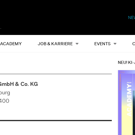
NE
Alles
Events
S
ACADEMY
JOB & KARRIERE
EVENTS
NEU! KI-
 GmbH & Co. KG
burg
4400
e