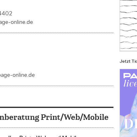
 4402
page-online.de
Jetzt Ti
 page-online.de
nberatung Print/Web/Mobile