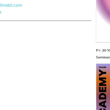
almobil.com
e
P+: 30 
Seminar