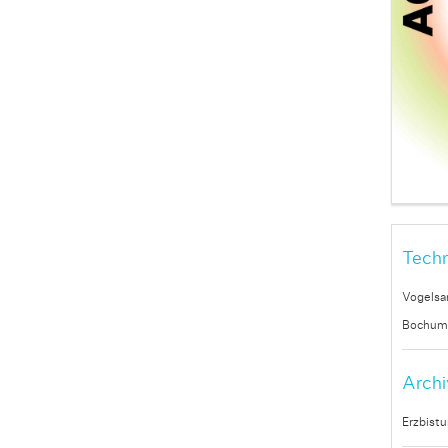
Techn
Vogelsa
Bochum
Archi
Erzbist