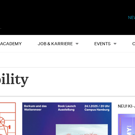
NE
Alles
Events
S
ACADEMY
JOB & KARRIERE
EVENTS
ility
NEU! KI-