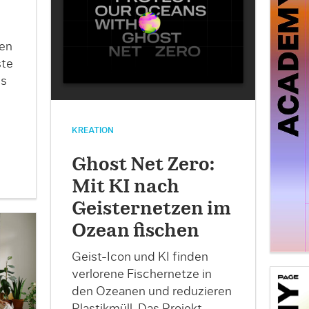
en
ste
ls
KREATION
Ghost Net Zero:
Mit KI nach
Geisternetzen im
Ozean fischen
Geist-Icon und KI finden
verlorene Fischernetze in
den Ozeanen und reduzieren
Plastikmüll. Das Projekt