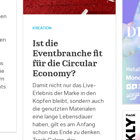
n
nen
KREATION
nen
Ist die
Eventbranche fit
für die Circular
as
ie
Economy?
um
Damit nicht nur das Live-
nts
Erlebnis der Marke in den
Köpfen bleibt, sondern auch
die genutzten Materialen
eine lange Lebensdauer
haben, gilt es am Anfang
schon das Ende zu denken.