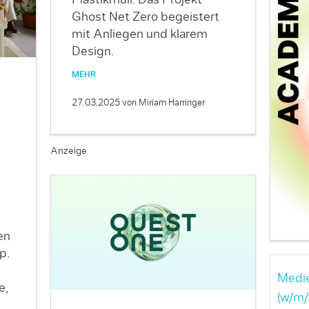
Ghost Net Zero begeistert
mit Anliegen und klarem
Design.
MEHR
27.03.2025
von Miriam Harringer
Anzeige
en
p.
Medie
e,
(w/m/