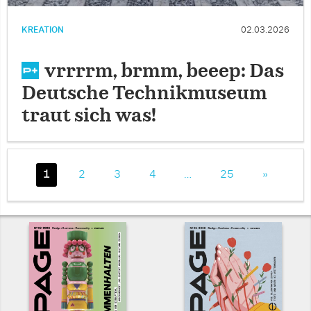
KREATION
02.03.2026
vrrrrm, brmm, beeep: Das
Deutsche Technikmuseum
traut sich was!
1
2
3
4
…
25
»