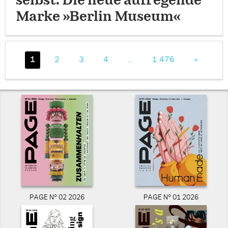
selbst: Die neue aufregende
Marke »Berlin Museum«
1
2
3
4
…
1.476
»
PAGE N° 02 2026
PAGE N° 01 2026