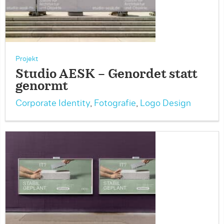
Projekt
Studio AESK – Genordet statt
genormt
Corporate Identity
,
Fotografie
,
Logo Design