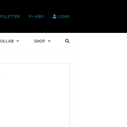
WSLETTER
P+ ABO
LOGIN
hop
Heftausgaben
Suchen
COLLAB
SHOP
t