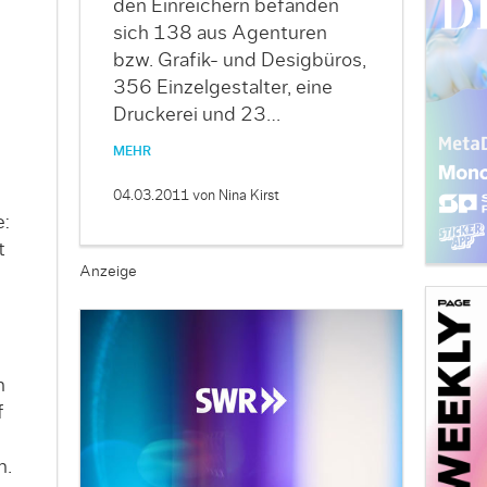
den Einreichern befanden
sich 138 aus Agenturen
bzw. Grafik- und Desigbüros,
356 Einzelgestalter, eine
Druckerei und 23…
MEHR
04.03.2011
von Nina Kirst
e:
t
Anzeige
n
f
n.