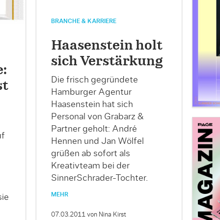
BRANCHE & KARRIERE
Haasenstein holt
sich Verstärkung
:
Die frisch gegründete
st
Hamburger Agentur
Haasenstein hat sich
Personal von Grabarz &
Partner geholt: André
uf
Hennen und Jan Wölfel
grüßen ab sofort als
Kreativteam bei der
SinnerSchrader-Tochter.
MEHR
sie
07.03.2011
von Nina Kirst