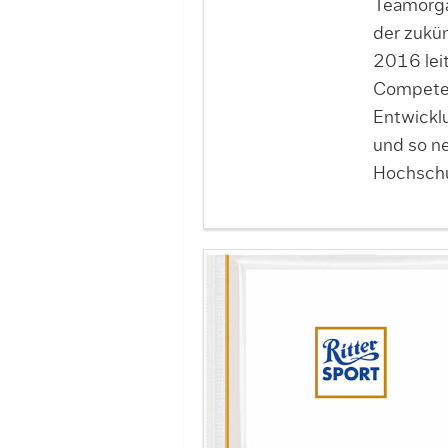
Teamorga
der zukü
2016 leit
Competen
Entwickl
und so n
Hochschu