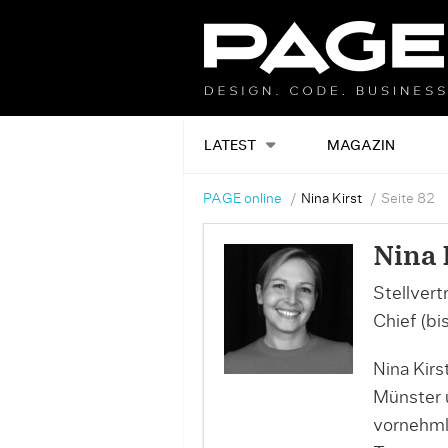
LATEST
MAGAZIN
PAGE online
Nina Kirst
Seite 82
Nina 
Stellver
Chief (b
Nina Kir
Münster 
vornehml