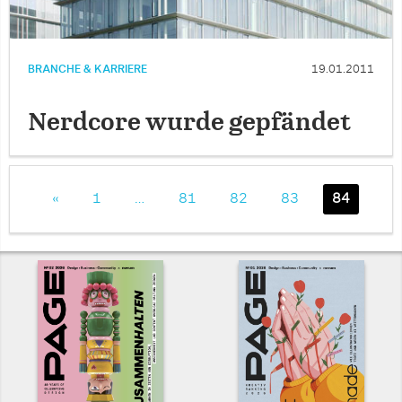
BRANCHE & KARRIERE
19.01.2011
Nerdcore wurde gepfändet
«
1
…
81
82
83
84