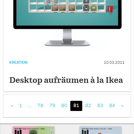
KREATION
10.03.2011
Desktop aufräumen à la Ikea
«
1
…
78
79
80
81
82
83
84
»