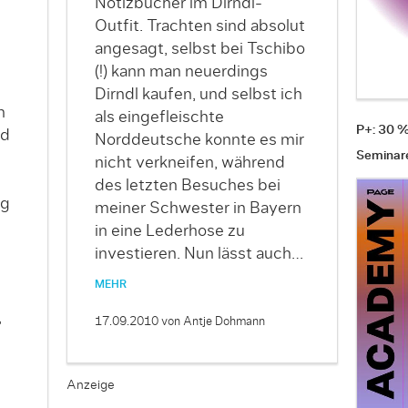
Notizbücher im Dirndl-
Outfit. Trachten sind absolut
angesagt, selbst bei Tschibo
(!) kann man neuerdings
Dirndl kaufen, und selbst ich
n
als eingefleischte
P+: 30 
nd
Norddeutsche konnte es mir
Seminar
nicht verkneifen, während
des letzten Besuches bei
ng
meiner Schwester in Bayern
in eine Lederhose zu
investieren. Nun lässt auch…
MEHR
,
17.09.2010
von Antje Dohmann
Anzeige