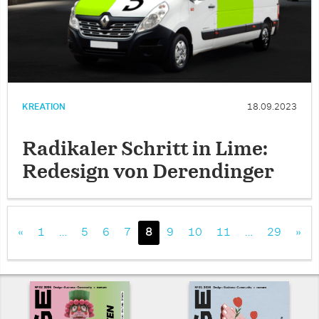
KREATION
18.09.2023
Radikaler Schritt in Lime:
Redesign von Derendinger
«
1
…
5
6
7
8
9
10
11
…
29
»