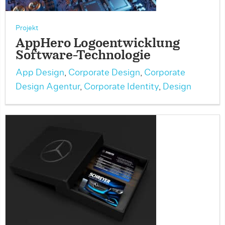
Projekt
AppHero Logoentwicklung
Software-Technologie
App Design
,
Corporate Design
,
Corporate
Design Agentur
,
Corporate Identity
,
Design