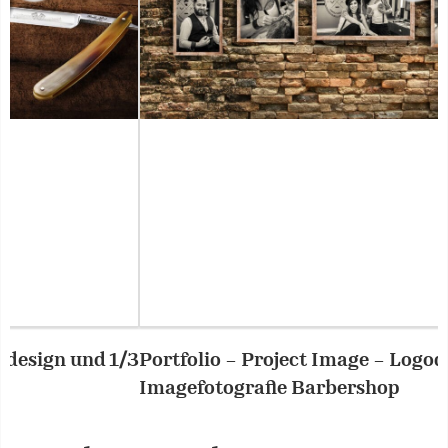
Portfolio – Project Image – Logodesign und
2/3
P
Imagefotografie Barbershop