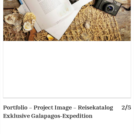
Portfolio – Project Image – Reisekatalog
2/5
P
Exklusive Galapagos-Expedition
E