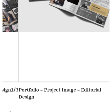
Portfolio – Project Image – Editorial
2/3
P
Design