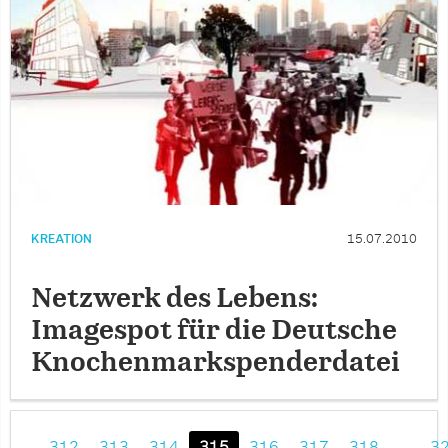
KREATION
15.07.2010
Netzwerk des Lebens:
Imagespot für die Deutsche
Knochenmarkspenderdatei
…
312
313
314
315
316
317
318
…
3