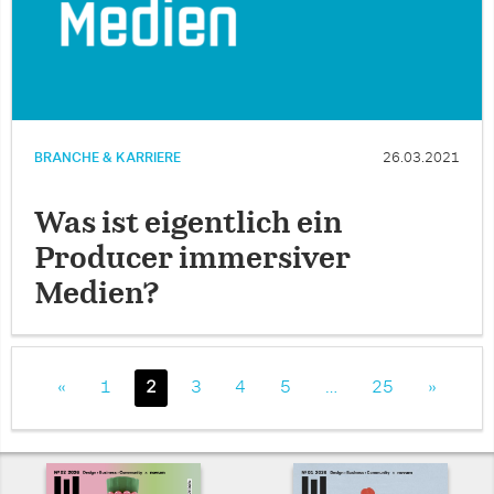
BRANCHE & KARRIERE
26.03.2021
Was ist eigentlich ein
Producer immersiver
Medien?
«
1
2
3
4
5
…
25
»