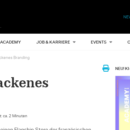
NE
Alles
Events
S
ACADEMY
JOB & KARRIERE
EVENTS
ckenes Branding
NEU! KI
ackenes
: ca. 2 Minuten