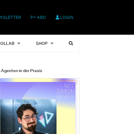
WSLETTER
P+ ABO
LOGIN
hop
Heftausgaben
Suchen
COLLAB
SHOP
-Agenten in der Praxis