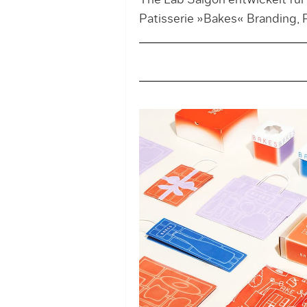
The Lab Saigon entwickelt für
Patisserie »Bakes« Branding, 