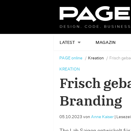
LATEST
MAGAZIN
PAGE online
Kreation
Frisch geba
KREATION
Frisch geb
Branding
05.10.2023
von
Anne Kaiser
|
Lesezeit