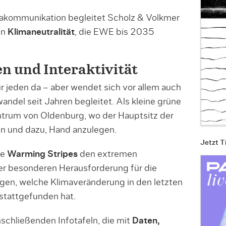
makommunikation begleitet Scholz & Volkmer
en
Klimaneutralität
, die EWE bis 2035
nen und Interaktivität
ür jeden da – aber wendet sich vor allem auch
andel seit Jahren begleitet. Als kleine grüne
ntrum von Oldenburg, wo der Hauptsitz der
in und dazu, Hand anzulegen.
Jetzt T
te
Warming Stripes
den extremen
er besonderen Herausforderung für die
en, welche Klimaveränderung in den letzten
stattgefunden hat.
anschließenden Infotafeln, die mit
Daten,