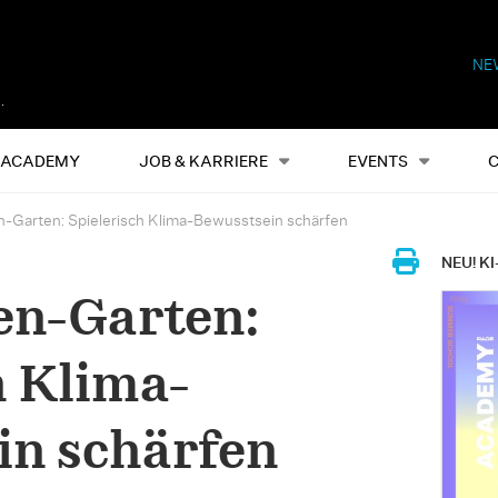
NE
Alles
Events
S
ACADEMY
JOB & KARRIERE
EVENTS
-Garten: Spielerisch Klima-Bewusstsein schärfen
NEU! KI
en-Garten:
h Klima-
in schärfen