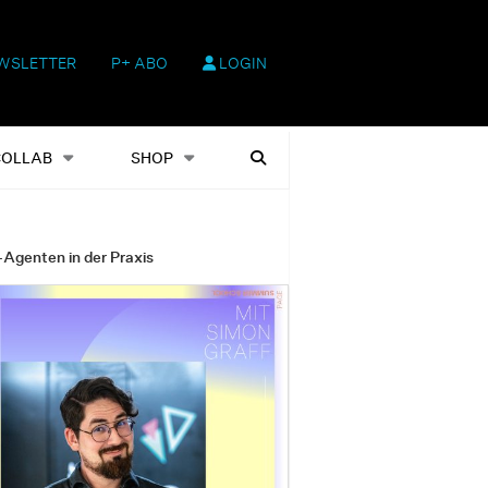
WSLETTER
P+ ABO
LOGIN
hop
Heftausgaben
Suchen
COLLAB
SHOP
-Agenten in der Praxis