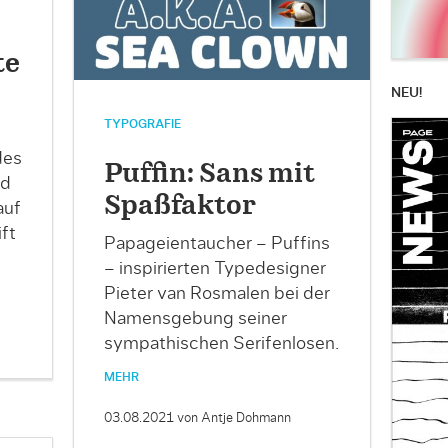
te
NEU!
TYPOGRAFIE
des
Puffin: Sans mit
nd
Spaßfaktor
auf
ft
Papageientaucher – Puffins
– inspirierten Typedesigner
Pieter van Rosmalen bei der
Namensgebung seiner
sympathischen Serifenlosen.
MEHR
03.08.2021
von Antje Dohmann