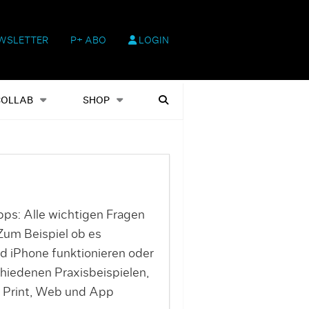
WSLETTER
P+ ABO
LOGIN
hop
Heftausgaben
Suchen
COLLAB
SHOP
ps: Alle wichtigen Fragen
 Zum Beispiel ob es
d iPhone funktionieren oder
hiedenen Praxisbeispielen,
n Print, Web und App