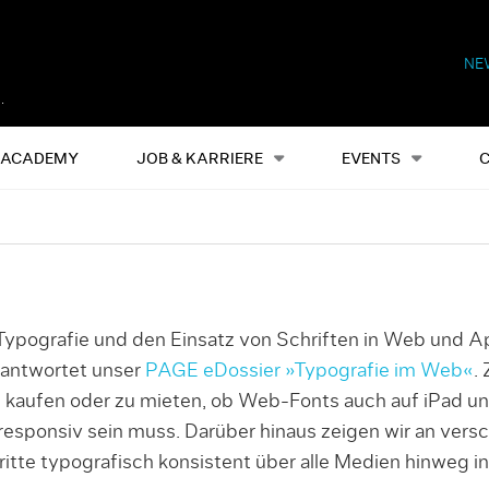
NE
Alles
Events
S
ACADEMY
JOB & KARRIERE
EVENTS
ypografie und den Einsatz von Schriften in Web und Ap
antwortet unser
PAGE eDossier »Typografie im Web«
.
u kaufen oder zu mieten, ob Web-Fonts auch auf iPad un
esponsiv sein muss. Darüber hinaus zeigen wir an versc
itte typografisch konsistent über alle Medien hinweg i