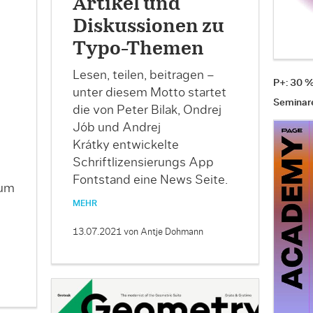
Artikel und
Diskussionen zu
Typo-Themen
Lesen, teilen, beitragen –
P+: 30 
unter diesem Motto startet
Seminar
die von Peter Bilak, Ondrej
Jób und Andrej
Krátky entwickelte
Schriftlizensierungs App
Fontstand eine News Seite.
 um
MEHR
13.07.2021
von Antje Dohmann