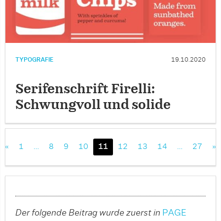
TYPOGRAFIE
19.10.2020
Serifenschrift Firelli:
Schwungvoll und solide
«
1
…
8
9
10
11
12
13
14
…
27
»
Der folgende Beitrag wurde zuerst in
PAGE