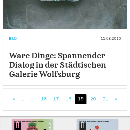
BILD
11.08.2010
Ware Dinge: Spannender
Dialog in der Städtischen
Galerie Wolfsburg
«
1
…
16
17
18
19
20
21
»