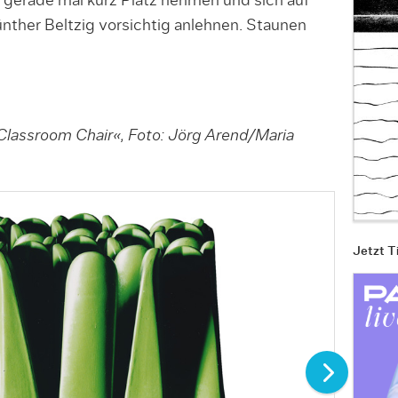
t gerade mal kurz Platz nehmen und sich auf
ther Beltzig vorsichtig anlehnen. Staunen
Classroom Chair«, Foto: Jörg Arend/Maria
Jetzt T