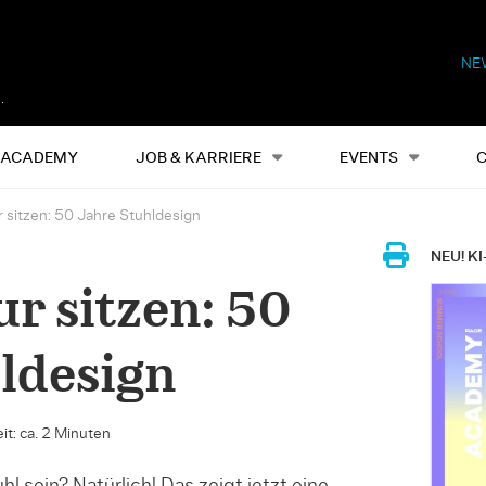
NE
Alles
Events
S
ACADEMY
JOB & KARRIERE
EVENTS
r sitzen: 50 Jahre Stuhldesign
NEU! KI
ur sitzen: 50
ldesign
it: ca. 2 Minuten