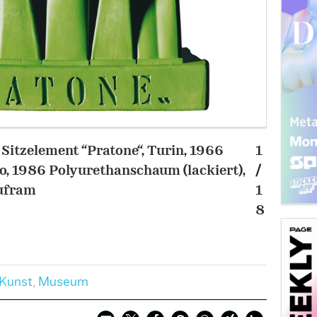
Sitzelement “Pratone“, Turin, 1966
1
Joris L
o, 1986 Polyurethanschaum (lackiert),
/
(gegoss
Gufram
1
Thrun
8
Kunst
,
Museum