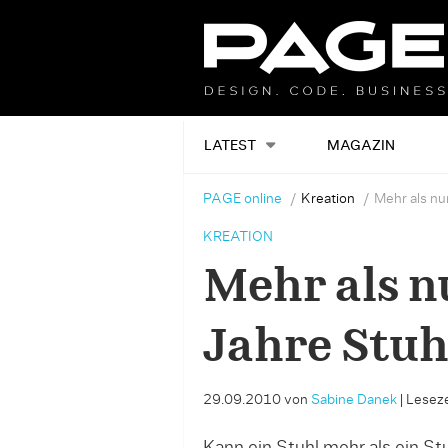
LATEST
MAGAZIN
PAGE online
Kreation
Mehr als nu
KREATION
Mehr als n
Jahre Stuh
29.09.2010
von
Sabine Danek
|
Leseze