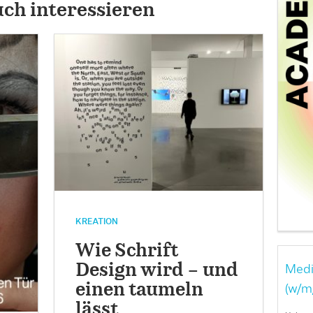
uch interessieren
KREATION
Wie Schrift
Design wird – und
Medi
einen taumeln
(w/m
lässt