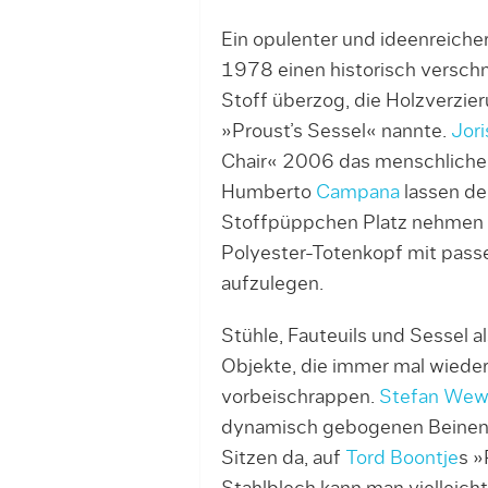
Ein opulenter und ideenreic
1978 einen historisch versch
Stoff überzog, die Holzverzie
»Proust’s Sessel« nannte.
Jor
Chair« 2006 das menschliche 
Humberto
Campana
lassen d
Stoffpüppchen Platz nehmen 
Polyester-Totenkopf mit pass
aufzulegen.
Stühle, Fauteuils und Sessel al
Objekte, die immer mal wieder
vorbeischrappen.
Stefan Wew
dynamisch gebogenen Beinen i
Sitzen da, auf
Tord Boontje
s »