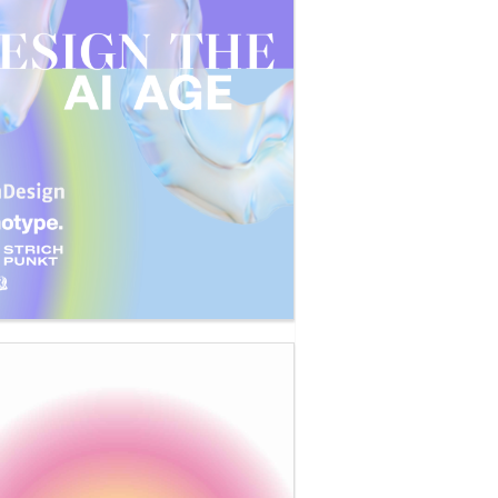
aarman Stuhl “Bone Chair”, Utrecht, 2006 Alumi
en und poliert), 77 x 45 x 76 cm, Foto: Jörg Arend