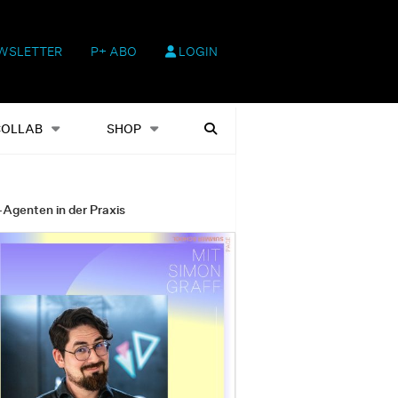
WSLETTER
P+ ABO
LOGIN
hop
Heftausgaben
Suchen
COLLAB
SHOP
-Agenten in der Praxis