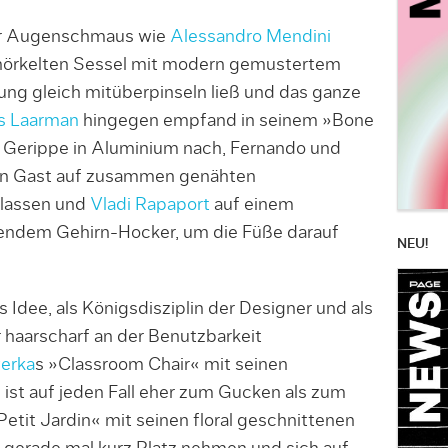
her Augenschmaus wie
Alessandro Mendini
nörkelten Sessel mit modern gemustertem
rung gleich mitüberpinseln ließ und das ganze
is Laarman
hingegen empfand in seinem »Bone
Gerippe in Aluminium nach, Fernando und
en Gast auf zusammen genähten
lassen und
Vladi Rapaport
auf einem
endem Gehirn-Hocker, um die Füße darauf
NEU!
s Idee, als Königsdisziplin der Designer und als
 haarscharf an der Benutzbarkeit
erka
s »Classroom Chair« mit seinen
st auf jeden Fall eher zum Gucken als zum
Petit Jardin« mit seinen floral geschnittenen