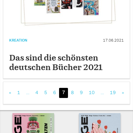
KREATION
17.06.2021
Das sind die schönsten
deutschen Bücher 2021
«
1
…
4
5
6
7
8
9
10
…
19
»