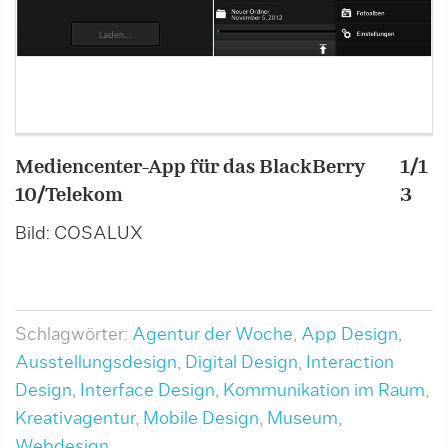
Mediencenter-App für das BlackBerry
1/1
M
10/Telekom
3
2
Bild: COSALUX
B
Schlagwörter:
Agentur der Woche
,
App Design
,
Ausstellungsdesign
,
Digital Design
,
Interaction
Design
,
Interface Design
,
Kommunikation im Raum
,
Kreativagentur
,
Mobile Design
,
Museum
,
Webdesign