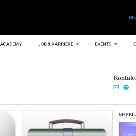
NE
Alles
Events
S
ACADEMY
JOB & KARRIERE
EVENTS
Kontak
NEU! KI-