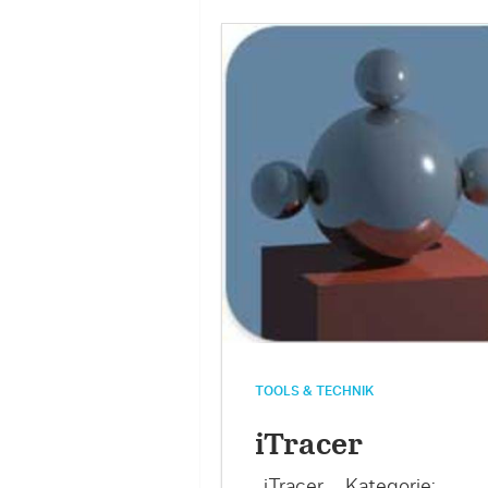
TOOLS & TECHNIK
iTracer
iTracer Kategorie: