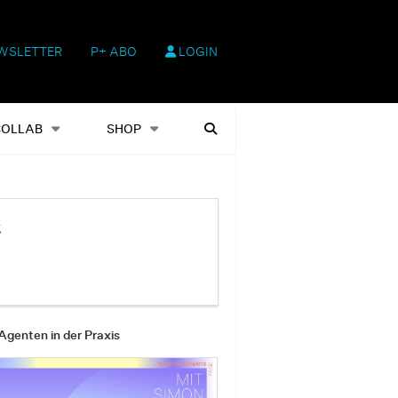
WSLETTER
P+ ABO
LOGIN
hop
Heftausgaben
Suchen
COLLAB
SHOP
t
Agenten in der Praxis