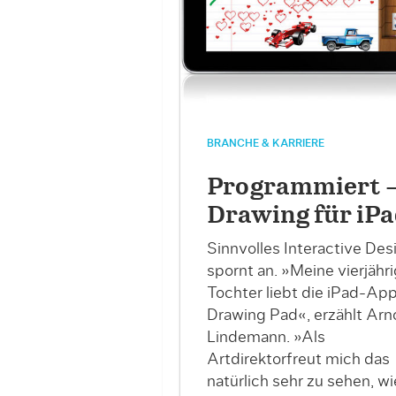
BRANCHE & KARRIERE
Programmiert 
Drawing für iP
Sinnvolles Interactive Des
spornt an. »Meine vierjähr
Tochter liebt die iPad-Ap
Drawing Pad«, erzählt Arn
Lindemann. »Als
Artdirektorfreut mich das
natürlich sehr zu sehen, wi