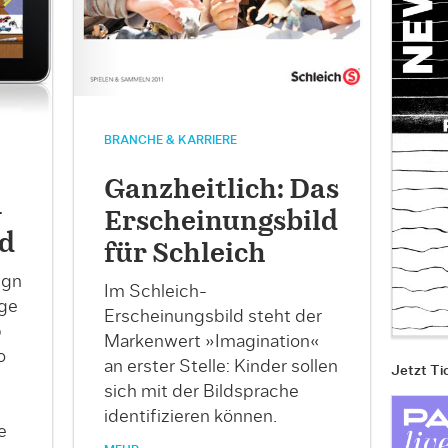
BRANCHE & KARRIERE
Ganzheitlich: Das
–
Erscheinungsbild
ad
für Schleich
ign
Im Schleich-
ige
Erscheinungsbild steht der
p
Markenwert »Imagination«
o
an erster Stelle: Kinder sollen
Jetzt Ti
sich mit der Bildsprache
identifizieren können.
e