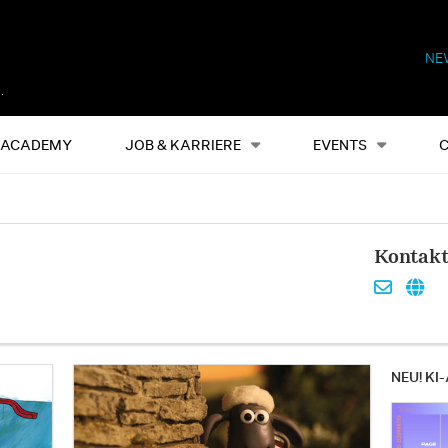
NE
Alles
Events
S
ACADEMY
JOB & KARRIERE
EVENTS
Kontak
NEU! KI-