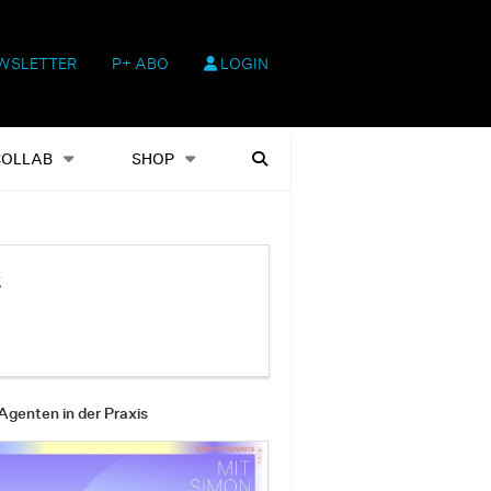
WSLETTER
P+ ABO
LOGIN
hop
Heftausgaben
Suchen
COLLAB
SHOP
t
Agenten in der Praxis