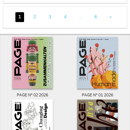
1
2
3
4
…
6
»
PAGE N° 02 2026
PAGE N° 01 2026