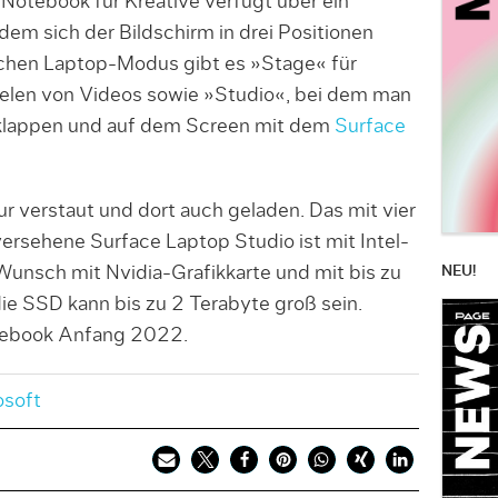
Notebook für Kreative verfügt über ein
 dem sich der Bildschirm in drei Positionen
ichen Laptop-Modus gibt es »Stage« für
elen von Videos sowie »Studio«, bei dem man
r klappen und auf dem Screen mit dem
Surface
tur verstaut und dort auch geladen. Das mit vier
rsehene Surface Laptop Studio ist mit Intel-
NEU!
unsch mit Nvidia-Grafikkarte und mit bis zu
ie SSD kann bis zu 2 Terabyte groß sein.
otebook Anfang 2022.
osoft