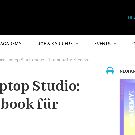
NE
Alles
Events
S
ACADEMY
JOB & KARRIERE
EVENTS
ace Laptop Studio: neues Notebook für Kreative
NEU! KI
ptop Studio:
book für