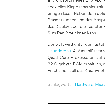
Microsofts neues 14,4-Zoll-
spezielles Klappscharnier, mit
bringen lässt. Neben dem übl
Präsentationen und das Abspi
das Display über die Tastatu
Slim Pen 2 zeichnen kann.
Der Stift wird unter der Tasta
Thunderbolt
-4-Anschlüssen ve
Quad-Core-Prozessoren, auf W
32 Gigabyte RAM erhältlich, d
Erscheinen soll das Kreativn
Schlagwörter:
Hardware
,
Micr