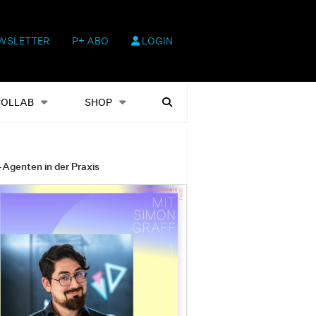
WSLETTER
P+ ABO
LOGIN
hop
Heftausgaben
Suchen
COLLAB
SHOP
-Agenten in der Praxis