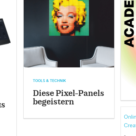
TOOLS & TECHNIK
Diese Pixel-Panels
begeistern
us
Onli
Crea