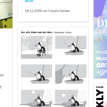
MEHR
18.11.2009
von Claudia Gerdes
en
t