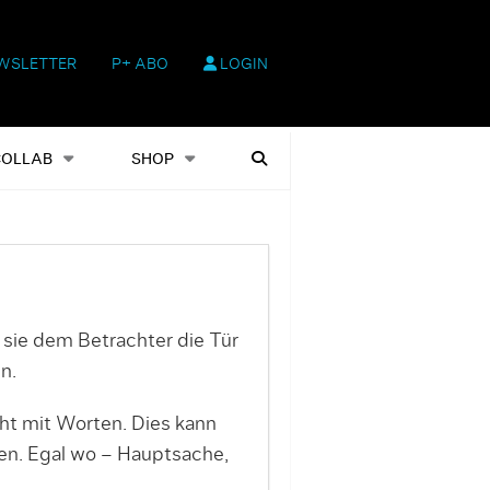
WSLETTER
P+ ABO
LOGIN
hop
Heftausgaben
Suchen
COLLAB
SHOP
t sie dem Betrachter die Tür
n.
cht mit Worten. Dies kann
en. Egal wo – Hauptsache,