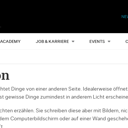
NE
Alles
Events
S
ACADEMY
JOB & KARRIERE
EVENTS
5
on
uchtet Dinge von einer anderen Seite. Idealerweise öffne
sst gewisse Dinge zumindest in anderem Licht erscheine
chten erzählen. Sie schreiben diese aber mit Bildern, ni
f dem Computerbildschirm oder auf einer Wand gescheh
t.