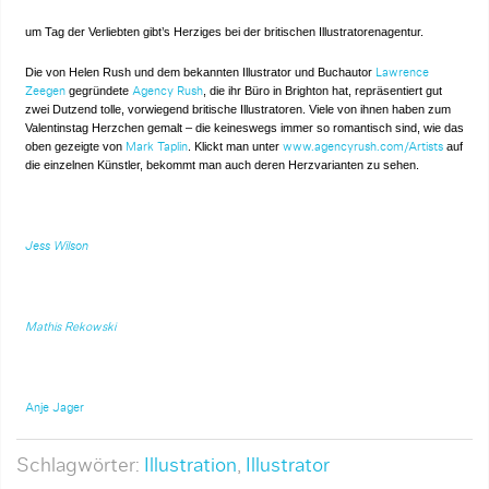
um Tag der Verliebten gibt’s Herziges bei der britischen Illustratorenagentur.
Die von Helen Rush und dem bekannten Illustrator und Buchautor
Lawrence
gegründete
, die ihr Büro in Brighton hat, repräsentiert gut
Zeegen
Agency Rush
zwei Dutzend tolle, vorwiegend britische Illustratoren. Viele von ihnen haben zum
Valentinstag Herzchen gemalt – die keineswegs immer so romantisch sind, wie das
oben gezeigte von
. Klickt man unter
auf
Mark Taplin
www.agencyrush.com/Artists
die einzelnen Künstler, bekommt man auch deren Herzvarianten zu sehen.
Jess Wilson
Mathis Rekowski
Anje Jager
Schlagwörter:
Illustration
,
Illustrator