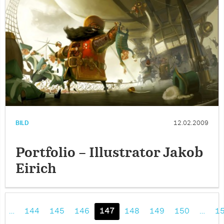
BILD
12.02.2009
Portfolio – Illustrator Jakob
Eirich
…
144
145
146
147
148
149
150
…
1