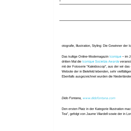
F
otografie, Illustration, Styling: Die Gewinner der
Das kultige Online-Modemagazin
– im J
Iconique
dritten Mal die
veransta
Iconique Societás Awards
mit der Fotoserie “Kaleidoscop”, aus der wir da
Website der in Bielefeld lebenden, sehr vielfältige
Ebenfalls ausgezeichnet wurden die Niederländeri
Dido Fontana,
www.didofontana.com
Den ersten Platz in der Kategorie Illustration m
Tea”, gefolgt von Jaume Vilardell sowie der in L