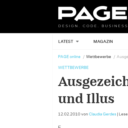
LATEST
MAGAZIN
PAGE online
Wettbewerbe
Ausge
WETTBEWERBE
Ausgezeic
und Illus
12.02.2010
von
Claudia Gerdes
|
Lesez