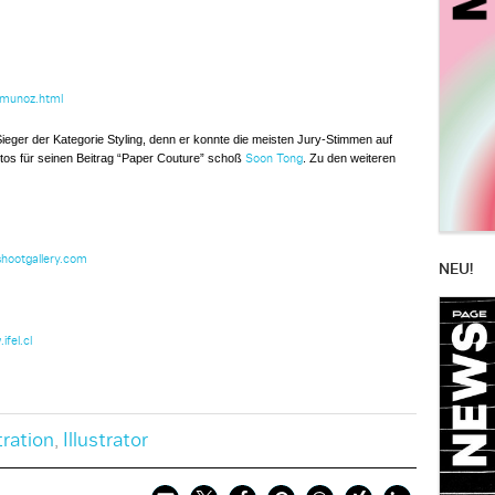
_munoz.html
eger der Kategorie Styling, denn er konnte die meisten Jury-Stimmen auf
tos für seinen Beitrag “Paper Couture” schoß
. Zu den weiteren
Soon Tong
hootgallery.com
NEU!
fel.cl
tration
,
Illustrator