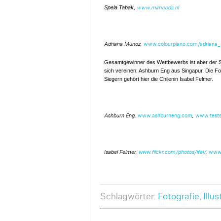
Spela Tabak,
www.mimoods.nl
Adriana Munoz,
www.colourpiano.com/adriana
Gesamtgewinner des Wettbewerbs ist aber der Si
sich vereinen: Ashburn Eng aus Singapur. Die Fo
Siegern gehört hier die Chilenin Isabel Felmer.
Ashburn Eng,
www.ashburneng.com
,
www.tests
Isabel Felmer,
www.flickr.com/photos/ifel/
,
www.i
Schlagwörter:
Fotografie
,
Illus