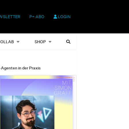
WSLETTER
P+ ABO
LOGIN
hop
Heftausgaben
Suchen
COLLAB
SHOP
-Agenten in der Praxis