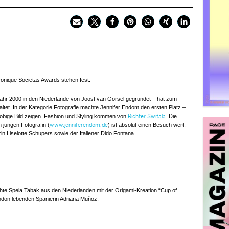
 Iconique Societas Awards stehen fest.
ahr 2000 in den Niederlande von Joost van Gorsel gegründet – hat zum
ltet. In der Kategorie Fotografie machte Jennifer Endom den ersten Platz –
s obige Bild zeigen. Fashion und Styling kommen von
. Die
Richter Switala
n jungen Fotografin (
) ist absolut einen Besuch wert.
www.jenniferendom.de
n Liselotte Schupers sowie der Italiener Dido Fontana.
achte Spela Tabak aus den Niederlanden mit der Origami-Kreation “Cup of
ondon lebenden Spanierin Adriana Muñoz.