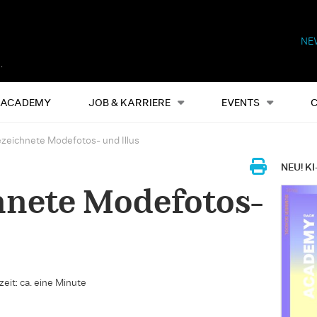
NE
Alles
Events
S
ACADEMY
JOB & KARRIERE
EVENTS
zeichnete Modefotos- und Illus
NEU! KI
hnete Modefotos-
eit: ca. eine Minute