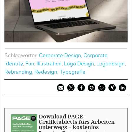
Schlagwörter:
Corporate Design
,
Corporate
Identity
,
Fun
,
Illustration
,
Logo Design
,
Logodesign
,
Rebranding
,
Redesign
,
Typografie
Download PAGE -
Grafiktabletts fürs Arbeiten
unterwegs - kostenlos