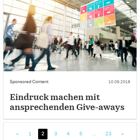
Sponsored Content
10.09.2018
Eindruck machen mit
ansprechenden Give-aways
«
1
2
3
4
5
…
23
»