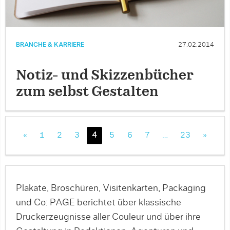
BRANCHE & KARRIERE
27.02.2014
Notiz- und Skizzenbücher
zum selbst Gestalten
«
1
2
3
4
5
6
7
…
23
»
Plakate, Broschüren, Visitenkarten, Packaging
und Co: PAGE berichtet über klassische
Druckerzeugnisse aller Couleur und über ihre