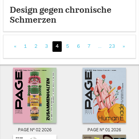
Design gegen chronische
Schmerzen
«
1
2
3
4
5
6
7
…
23
»
PAGE N° 02 2026
PAGE N° 01 2026