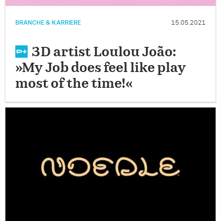
BRANCHE & KARRIERE
15.05.2021
3D artist Loulou João:
»My Job does feel like play
most of the time!«