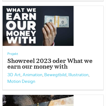
Projekt
Showreel 2023 oder What we
earn our money with
3D Art
,
Animation
,
Bewegtbild
,
Illustration
,
Motion Design