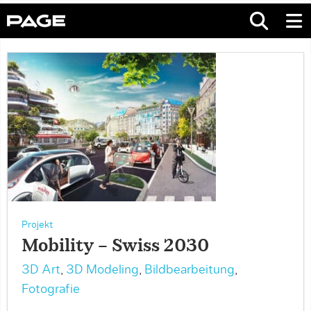
Projekt
Mobility – Swiss 2030
3D Art
,
3D Modeling
,
Bildbearbeitung
,
Fotografie