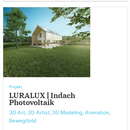
Projekt
LURALUX | Indach
Photovoltaik
3D Art
,
3D Artist
,
3D Modeling
,
Animation
,
Bewegtbild