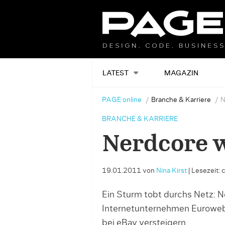
LATEST
MAGAZIN
PAGE online
Branche & Karriere
N
BRANCHE & KARRIERE
Nerdcore 
19.01.2011
von
Nina Kirst
|
Lesezeit: 
Ein Sturm tobt durchs Netz: 
Internetunternehmen Euroweb 
bei eBay versteigern.