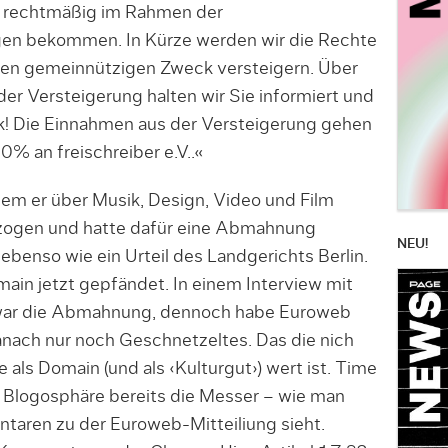
 rechtmäßig im Rahmen der
en bekommen. In Kürze werden wir die Rechte
inen gemeinnützigen Zweck versteigern. Über
er Versteigerung halten wir Sie informiert und
tik! Die Einnahmen aus der Versteigerung gehen
% an freischreiber e.V..«
dem er über Musik, Design, Video und Film
zogen und hatte dafür eine Abmahnung
NEU!
– ebenso wie ein Urteil des Landgerichts Berlin.
ain jetzt gepfändet. In einem Interview mit
zwar die Abmahnung, dennoch habe Euroweb
nach nur noch Geschnetzeltes. Das die nich
e als Domain (und als ‹Kulturgut›) wert ist. Time
die Blogosphäre bereits die Messer – wie man
aren zu der Euroweb-Mitteiliung sieht.