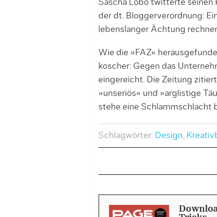
Sascha Lobo twitterte seinen 
der dt. Bloggerverordnung: Ei
lebenslanger Ächtung rechnen
Wie die »FAZ« herausgefunden 
koscher: Gegen das Unterneh
eingereicht. Die Zeitung zitier
»unseriös« und »arglistige Täu
stehe eine Schlammschlacht b
Schlagwörter:
Design
,
Kreativ
Downloa