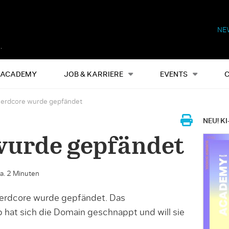
NE
Alles
Events
S
ACADEMY
JOB & KARRIERE
EVENTS
erdcore wurde gepfändet
NEU! KI
wurde gepfändet
ca. 2 Minuten
Nerdcore wurde gepfändet. Das
hat sich die Domain geschnappt und will sie