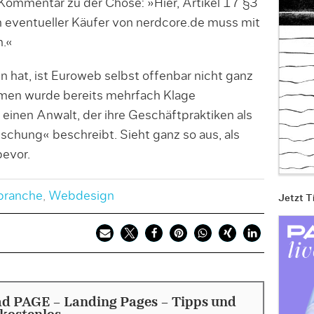
Kommentar zu der Chose: »Hier, Artikel 17 §3
n eventueller Käufer von nerdcore.de muss mit
.«
hat, ist Euroweb selbst offenbar nicht ganz
men wurde bereits mehrfach Klage
t einen Anwalt, der ihre Geschäftpraktiken als
schung« beschreibt. Sieht ganz so aus, als
evor.
branche
,
Webdesign
Jetzt T
d PAGE - Landing Pages - Tipps und