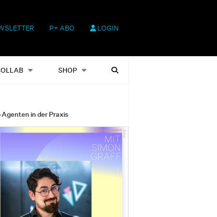
WSLETTER
P+ ABO
LOGIN
hop
Heftausgaben
Suchen
COLLAB
SHOP
-Agenten in der Praxis