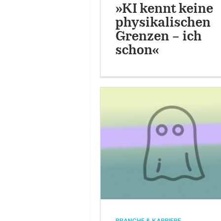
»KI kennt keine
physikalischen
Grenzen – ich
schon«
BRANCHE & KARRIERE