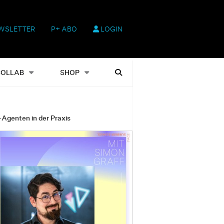
WSLETTER
P+ ABO
LOGIN
hop
Heftausgaben
Suchen
COLLAB
SHOP
-Agenten in der Praxis