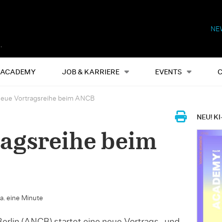
NE
Alles
Events
S
ACADEMY
JOB & KARRIERE
EVENTS
eue Vortragsreihe beim ANCB
NEU! KI
agsreihe beim
ca. eine Minute