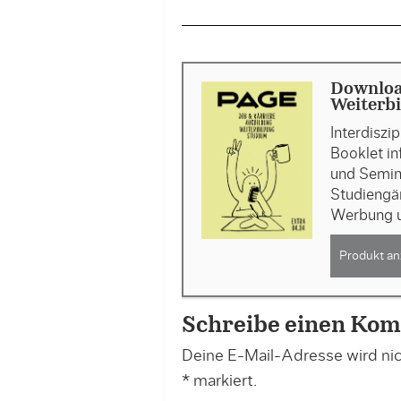
Downloa
Weiterb
Interdiszip
Booklet i
und Semin
Studiengä
Werbung u
Produkt an
Schreibe einen Ko
Deine E-Mail-Adresse wird nich
*
markiert.