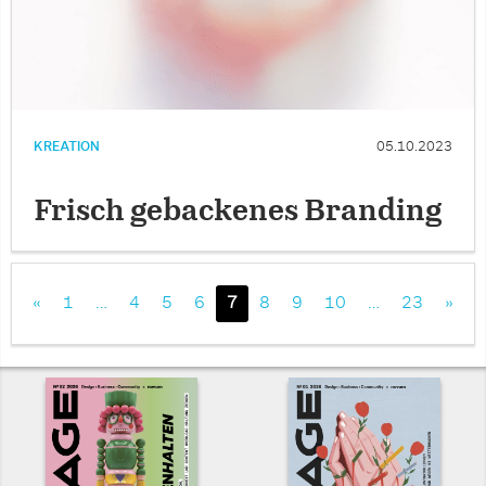
KREATION
05.10.2023
Frisch gebackenes Branding
«
1
…
4
5
6
7
8
9
10
…
23
»