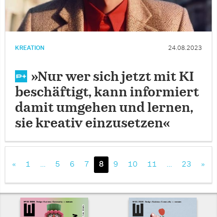
KREATION
24.08.2023
»Nur wer sich jetzt mit KI
beschäftigt, kann informiert
damit umgehen und lernen,
sie kreativ einzusetzen«
«
1
…
5
6
7
8
9
10
11
…
23
»