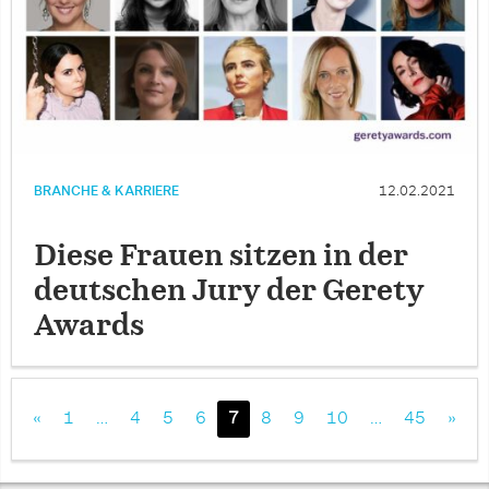
BRANCHE & KARRIERE
12.02.2021
Diese Frauen sitzen in der
deutschen Jury der Gerety
Awards
«
1
…
4
5
6
7
8
9
10
…
45
»