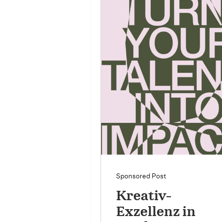
Sponsored Post
Kreativ-
Exzellenz in