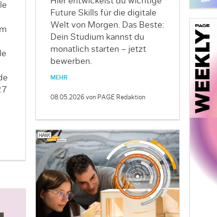
Hier entwickelst du wichtige
le
Future Skills für die digitale
Welt von Morgen. Das Beste:
im
Dein Studium kannst du
monatlich starten – jetzt
le
bewerben.
de
MEHR
27
08.05.2026
von PAGE Redaktion