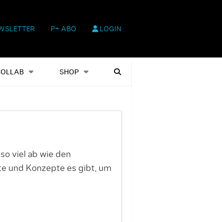
WSLETTER
P+ ABO
LOGIN
hop
Heftausgaben
Suchen
COLLAB
SHOP
o viel ab wie den
te und Konzepte es gibt, um