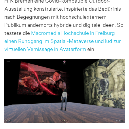
HfK Bremen eine Covid-kompatible Outdoor-
Ausstellung konstru­ierte, inspirierte das Bedürfnis
nach Begegnungen mit hochschulexternem
Publikum an­dern­orts hybride und digitale Ideen. So
tes­tete die
Macromedia Hochschule in Freiburg
einen Rundgang im Spatial-Metaverse und lud zur
virtuellen Vernissage in Avatarform
ein.