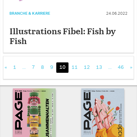
BRANCHE & KARRIERE
24.06.2022
Illustrations Fibel: Fish by
Fish
«
1
…
7
8
9
10
11
12
13
…
46
»