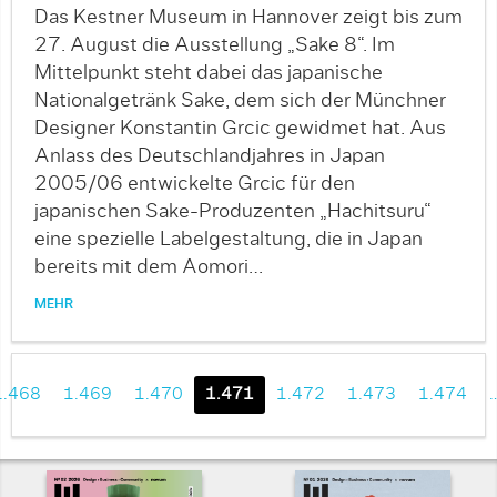
Das Kestner Museum in Hannover zeigt bis zum
27. August die Ausstellung „Sake 8“. Im
Mittelpunkt steht dabei das japanische
Nationalgetränk Sake, dem sich der Münchner
Designer Konstantin Grcic gewidmet hat. Aus
Anlass des Deutschlandjahres in Japan
2005/06 entwickelte Grcic für den
japanischen Sake-Produzenten „Hachitsuru“
eine spezielle Labelgestaltung, die in Japan
bereits mit dem Aomori…
MEHR
1.468
1.469
1.470
1.471
1.472
1.473
1.474