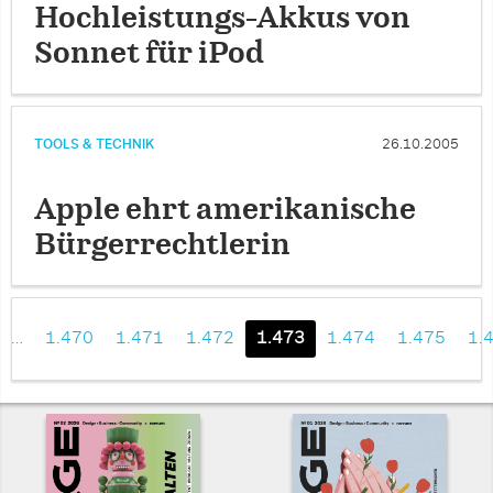
Hochleistungs-Akkus von
Sonnet für iPod
TOOLS & TECHNIK
26.10.2005
Apple ehrt amerikanische
Bürgerrechtlerin
…
1.470
1.471
1.472
1.473
1.474
1.475
1.