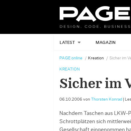
LATEST
MAGAZIN
PAGE online
Kreation
Sicher im V
KREATION
Sicher im 
06.10.2006
von
Thorsten Konrad
|
Les
Nachdem Taschen aus LKW-Pl
Schrottplätzen sich mittlerwei
Gesellschaft eingenommen hab