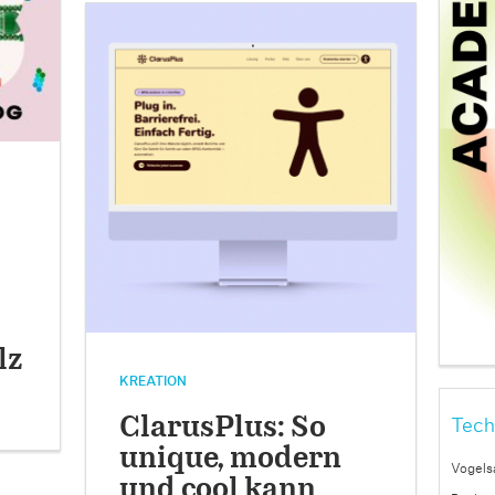
lz
KREATION
ClarusPlus: So
Tech
unique, modern
Vogels
und cool kann