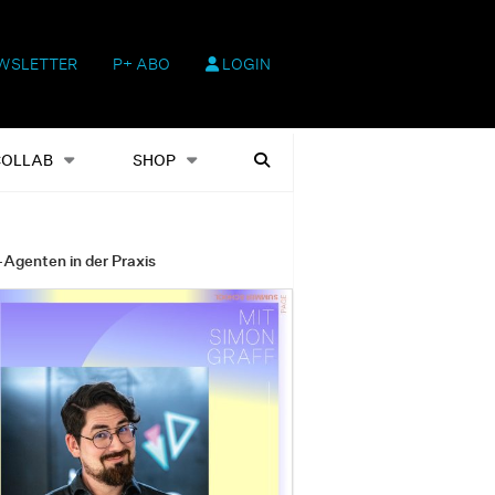
WSLETTER
P+ ABO
LOGIN
hop
Heftausgaben
Suchen
COLLAB
SHOP
-Agenten in der Praxis