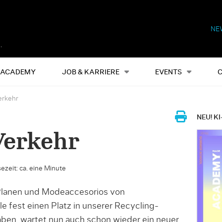
NE
Alles
Events
S
ACADEMY
JOB & KARRIERE
EVENTS
erkehr
NEU! KI
Verkehr
ezeit: ca. eine Minute
anen und Modeaccesorios von
le fest einen Platz in unserer Recycling-
en, wartet nun auch schon wieder ein neuer