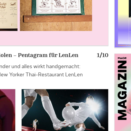
riolen – Pentagram für LenLen
1/10
»KI kenn
nder und alles wirkt handgemacht:
Produktde
New Yorker Thai-Restaurant LenLen
Espresso