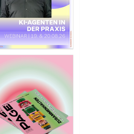
t keine physikalischen Grenzen – ich schon«
signerin Tina Bobbe über Fräser mit Radius,
maschinen aus dem Prompt und »AI Slop«.