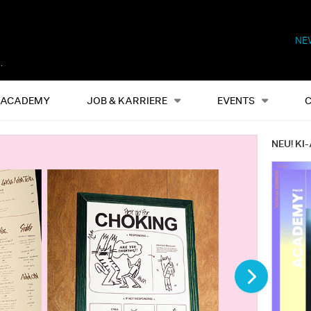
NE
Alles
Events
S
ACADEMY
JOB & KARRIERE
EVENTS
NEU! KI-